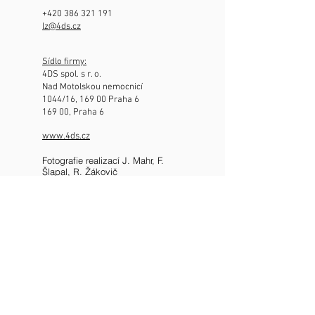
+420 386 321
191
lz@4ds.cz
Sídlo firmy:
4DS spol. s r. o.
Nad Motolskou nemocnicí
1044/16, 169 00 Praha 6
169 00, Praha 6
www.4ds.cz
Fotografie realizací J. Mahr, F.
Šlapal, R. Žákovič
arch.cz/4ds/
archiweb.cz/4ds
cka.cz